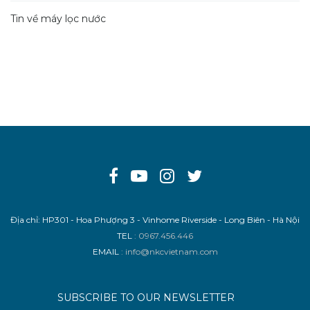
Tin về máy lọc nước
Địa chỉ: HP301 - Hoa Phượng 3 - Vinhome Riverside - Long Biên - Hà Nội
TEL
: 0967.456.446
EMAIL
: info@nkcvietnam.com
SUBSCRIBE TO OUR NEWSLETTER