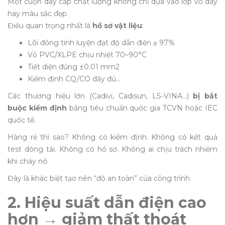
Một cuộn dây cáp chất lượng không chỉ dựa vào lớp vỏ dày
hay màu sắc đẹp.
Điều quan trọng nhất là
hồ sơ vật liệu
:
Lõi đồng tinh luyện đạt độ dẫn điện ≥ 97%
Vỏ PVC/XLPE chịu nhiệt 70–90°C
Tiết diện đúng ±0.01 mm2
Kiểm định CQ/CO đầy đủ…
Các thương hiệu lớn (Cadivi, Cadisun, LS-VINA…)
bị bắt
buộc kiểm định
bằng tiêu chuẩn quốc gia TCVN hoặc IEC
quốc tế.
Hàng rẻ thì sao? Không có kiểm định. Không có kết quả
test dòng tải. Không có hồ sơ. Không ai chịu trách nhiệm
khi cháy nổ.
Đây là khác biệt tạo nên “độ an toàn” của công trình.
2. Hiệu suất dẫn điện cao
hơn → giảm thất thoát