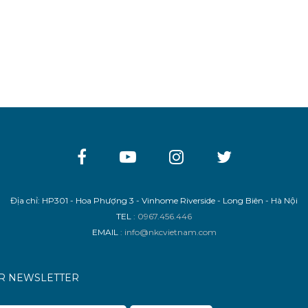
Địa chỉ: HP301 - Hoa Phượng 3 - Vinhome Riverside - Long Biên - Hà Nội
TEL
: 0967.456.446
EMAIL
: info@nkcvietnam.com
UR NEWSLETTER