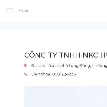
MENU
Công Ty TNHH NKC Hưng Y
CÔNG TY TNHH NKC 
Địa chỉ: Tổ dân phố Long Đằng, Phường
Điện thoại: 0981224833