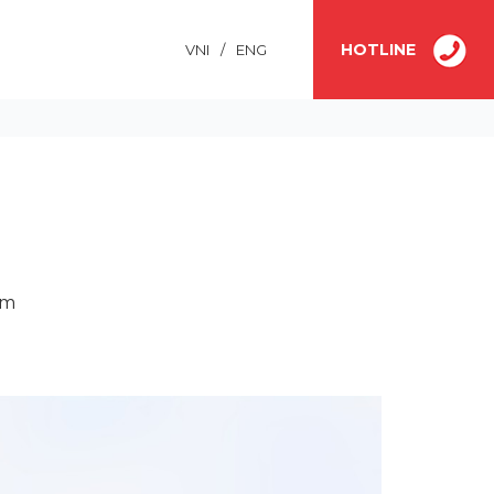
HOTLINE
VNI
/
ENG
Công Ty TNHH NKC Hưng Yên
am