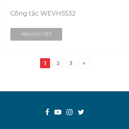
Công tắc WEVH5532
XEM CHI TIẾT
1
2
3