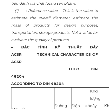
tiêu đánh giá chất lượng sản phẩm.
– (*) :
Reference value – This is the value to
estimate the overall diameter, estimate the
mass of products for design purposes,
transportation, storage products. Not a value for
evaluate the quality of products.
– ĐẶC TÍNH KỸ THUẬT DÂY
ACSR
TECHNICAL CHARACTERICS OF
ACSR
THEO DIN
48204
ACCORDING TO DIN 48204
Khối
lượng
Đường
Điện trở
dây
Kh