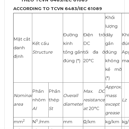
ACCORDING TO TCVN 6483/IEC 61089
Khối
lượng
Đường
Điện trở
dây
Kh
Mặt cắt
Kết cấu
kính
DC
gần
đún
danh
Structure
tổng gần
tối đa ở
đúng
Ap
định
đúng (*)
20°C
không
ma
kể mỡ
(*)
Approx.
Phần
Phần
Max. DC
Nominal
Overall
mass
nhôm
thép
resistance
Lz
area
diameter
except
Al
St
at
20°C
grease
2
0
mm
N
/mm
mm
Ω/km
kg/km
kg