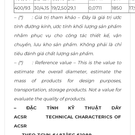
400/93
30/4,15
19/2,50
29,1
0,0711
1850
17
– (*) : Giá trị tham khảo – Đây là giá trị ước
tính đường kính, ước tính khối lượng sản phẩm
nhằm phục vụ cho công tác thiết kế, vận
chuyển, lưu kho sản phẩm. Không phải là chỉ
tiêu đánh giá chất lượng sản phẩm.
– (*) :
Reference value – This is the value to
estimate the overall diameter, estimate the
mass of products for design purposes,
transportation, storage products. Not a value for
evaluate the quality of products.
– ĐẶC TÍNH KỸ THUẬT DÂY
ACSR
TECHNICAL CHARACTERICS OF
ACSR
THEO TCVN 6483/IEC 61089