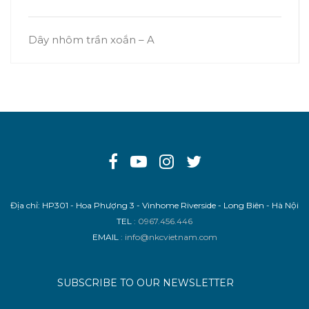
Dây nhôm trần xoắn – A
Địa chỉ: HP301 - Hoa Phượng 3 - Vinhome Riverside - Long Biên - Hà Nội
TEL
: 0967.456.446
EMAIL
: info@nkcvietnam.com
SUBSCRIBE TO OUR NEWSLETTER