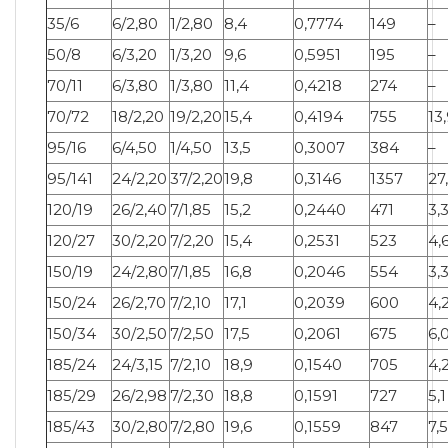
35/6
6/2,80
1/2,80
8,4
0,7774
149
–
50/8
6/3,20
1/3,20
9,6
0,5951
195
–
70/11
6/3,80
1/3,80
11,4
0,4218
274
–
70/72
18/2,20
19/2,20
15,4
0,4194
755
13
95/16
6/4,50
1/4,50
13,5
0,3007
384
–
95/141
24/2,20
37/2,20
19,8
0,3146
1357
27
120/19
26/2,40
7/1,85
15,2
0,2440
471
3,
120/27
30/2,20
7/2,20
15,4
0,2531
523
4,
150/19
24/2,80
7/1,85
16,8
0,2046
554
3,
150/24
26/2,70
7/2,10
17,1
0,2039
600
4,
150/34
30/2,50
7/2,50
17,5
0,2061
675
6,
185/24
24/3,15
7/2,10
18,9
0,1540
705
4,
185/29
26/2,98
7/2,30
18,8
0,1591
727
5,1
185/43
30/2,80
7/2,80
19,6
0,1559
847
7,5