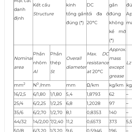
Mặt cắt
Kết cấu
kính
DC
gần
đú
danh
Structure
tổng gần
tối đa ở
đúng
A
định
đúng (*)
20°C
không
ma
kể mỡ
(*)
Approx.
Phần
Phần
Max. DC
Nominal
Overall
mass
nhôm
thép
resistance
Lz
area
diameter
except
Al
St
at
20°C
grease
2
0
mm
N
/mm
mm
Ω/km
kg/km
kg
16/2,5
6/1,80
1/1,80
5,4
1,8793
62
–
25/4
6/2,25
1/2,25
6,8
1,2028
97
–
35/6
6/2,70
1/2,70
8,1
0,8353
140
–
44/32
14/2,00
7/2,40
11,2
0,6573
373
5,
50/8
6/3,20
1/3,20
9,6
0,5946
196
–