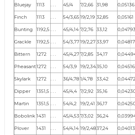
Bluejay
1113
. . .
45/4
7/2,66
31,98
0,05136
Finch
1113
. . .
54/3,65
19/2,19
32,85
0,05161
Bunting
1192,5
. . .
45/4,14
7/2,76
33,12
0,0479
Grackle
1192,5
. . .
54/3,77
19/2,27
33,97
0,04817
Bittern
1272
. . .
45/4,27
7/2,85
34,17
0,0449
Pheasant
1272
. . .
54/3,9
19/2,34
35,10
0,04516
Skylark
1272
. . .
36/4,78
1/4,78
33,42
0,0447
Dipper
1351,5
. . .
45/4,4
7/2,92
35,16
0,0423
Martin
1351,5
. . .
54/4,2
19/2,41
36,17
0,0425
Bobolink
1431
. . .
45/4,53
7/3,02
36,24
0,0399
Plover
1431
. . .
54/4,14
19/2,48
37,24
0,04013