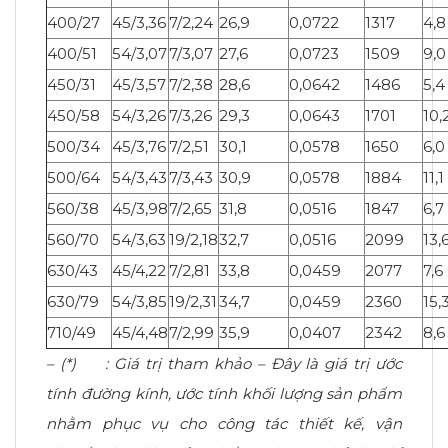
400/27
45/3,36
7/2,24
26,9
0,0722
1317
4,8
400/51
54/3,07
7/3,07
27,6
0,0723
1509
9,0
450/31
45/3,57
7/2,38
28,6
0,0642
1486
5,4
450/58
54/3,26
7/3,26
29,3
0,0643
1701
10,
500/34
45/3,76
7/2,51
30,1
0,0578
1650
6,0
500/64
54/3,43
7/3,43
30,9
0,0578
1884
11,1
560/38
45/3,98
7/2,65
31,8
0,0516
1847
6,7
560/70
54/3,63
19/2,18
32,7
0,0516
2099
13,
630/43
45/4,22
7/2,81
33,8
0,0459
2077
7,6
630/79
54/3,85
19/2,31
34,7
0,0459
2360
15,
710/49
45/4,48
7/2,99
35,9
0,0407
2342
8,6
– (*) : Giá trị tham khảo – Đây là giá trị ước
tính đường kính, ước tính khối lượng sản phẩm
nhằm phục vụ cho công tác thiết kế, vận