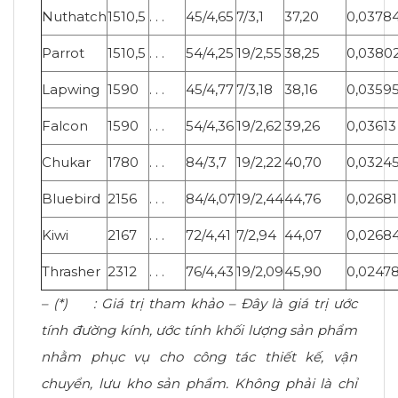
Nuthatch
1510,5
. . .
45/4,65
7/3,1
37,20
0,0378
Parrot
1510,5
. . .
54/4,25
19/2,55
38,25
0,0380
Lapwing
1590
. . .
45/4,77
7/3,18
38,16
0,0359
Falcon
1590
. . .
54/4,36
19/2,62
39,26
0,03613
Chukar
1780
. . .
84/3,7
19/2,22
40,70
0,0324
Bluebird
2156
. . .
84/4,07
19/2,44
44,76
0,02681
Kiwi
2167
. . .
72/4,41
7/2,94
44,07
0,0268
Thrasher
2312
. . .
76/4,43
19/2,09
45,90
0,0247
– (*) : Giá trị tham khảo – Đây là giá trị ước
tính đường kính, ước tính khối lượng sản phẩm
nhằm phục vụ cho công tác thiết kế, vận
chuyển, lưu kho sản phẩm. Không phải là chỉ