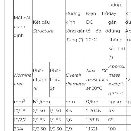
lượng
Đường
Điện trở
dây
Kh
Mặt cắt
Kết cấu
kính
DC
gần
đú
danh
Structure
tổng gần
tối đa ở
đúng
A
định
đúng (*)
20°C
không
ma
kể mỡ
(*)
Approx.
Phần
Phần
Max. DC
Nominal
Overall
mass
nhôm
thép
resistance
Lz
area
diameter
except
Al
St
at
20°C
grease
2
0
mm
N
/mm
mm
Ω/km
kg/km
kg
10/1,8
6/1,50
1/1,50
4,5
2,7046
43
–
16/2,7
6/1,85
1/1,85
5,6
1,7818
65
–
25/4
6/2,30
1/2,30
6,9
1,1521
100
–