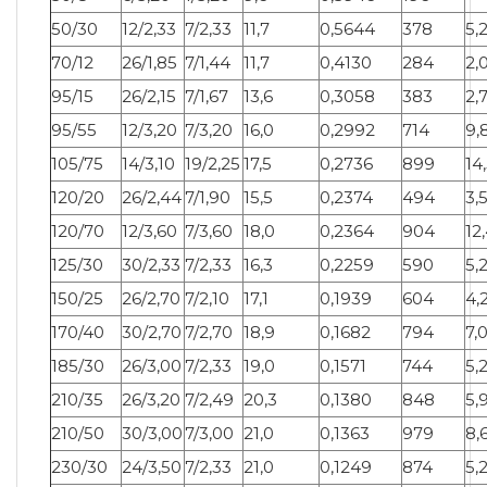
50/30
12/2,33
7/2,33
11,7
0,5644
378
5,
70/12
26/1,85
7/1,44
11,7
0,4130
284
2,
95/15
26/2,15
7/1,67
13,6
0,3058
383
2,
95/55
12/3,20
7/3,20
16,0
0,2992
714
9,
105/75
14/3,10
19/2,25
17,5
0,2736
899
14
120/20
26/2,44
7/1,90
15,5
0,2374
494
3,
120/70
12/3,60
7/3,60
18,0
0,2364
904
12
125/30
30/2,33
7/2,33
16,3
0,2259
590
5,
150/25
26/2,70
7/2,10
17,1
0,1939
604
4,
170/40
30/2,70
7/2,70
18,9
0,1682
794
7,
185/30
26/3,00
7/2,33
19,0
0,1571
744
5,
210/35
26/3,20
7/2,49
20,3
0,1380
848
5,
210/50
30/3,00
7/3,00
21,0
0,1363
979
8,
230/30
24/3,50
7/2,33
21,0
0,1249
874
5,