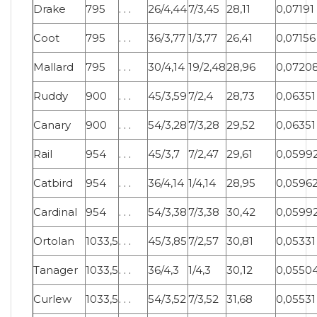
Drake
795
. . .
26/4,44
7/3,45
28,11
0,07191
Coot
795
. . .
36/3,77
1/3,77
26,41
0,07156
Mallard
795
. . .
30/4,14
19/2,48
28,96
0,0720
Ruddy
900
. . .
45/3,59
7/2,4
28,73
0,06351
Canary
900
. . .
54/3,28
7/3,28
29,52
0,06351
Rail
954
. . .
45/3,7
7/2,47
29,61
0,0599
Catbird
954
. . .
36/4,14
1/4,14
28,95
0,0596
Cardinal
954
. . .
54/3,38
7/3,38
30,42
0,0599
Ortolan
1033,5
. . .
45/3,85
7/2,57
30,81
0,05331
Tanager
1033,5
. . .
36/4,3
1/4,3
30,12
0,0550
Curlew
1033,5
. . .
54/3,52
7/3,52
31,68
0,05531