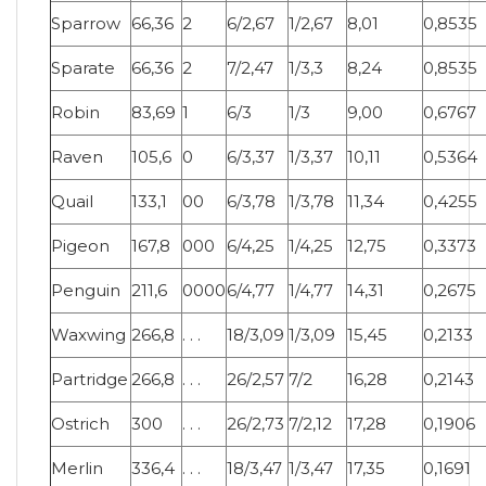
Sparrow
66,36
2
6/2,67
1/2,67
8,01
0,8535
Sparate
66,36
2
7/2,47
1/3,3
8,24
0,8535
Robin
83,69
1
6/3
1/3
9,00
0,6767
Raven
105,6
0
6/3,37
1/3,37
10,11
0,5364
Quail
133,1
00
6/3,78
1/3,78
11,34
0,4255
Pigeon
167,8
000
6/4,25
1/4,25
12,75
0,3373
Penguin
211,6
0000
6/4,77
1/4,77
14,31
0,2675
Waxwing
266,8
. . .
18/3,09
1/3,09
15,45
0,2133
Partridge
266,8
. . .
26/2,57
7/2
16,28
0,2143
Ostrich
300
. . .
26/2,73
7/2,12
17,28
0,1906
Merlin
336,4
. . .
18/3,47
1/3,47
17,35
0,1691