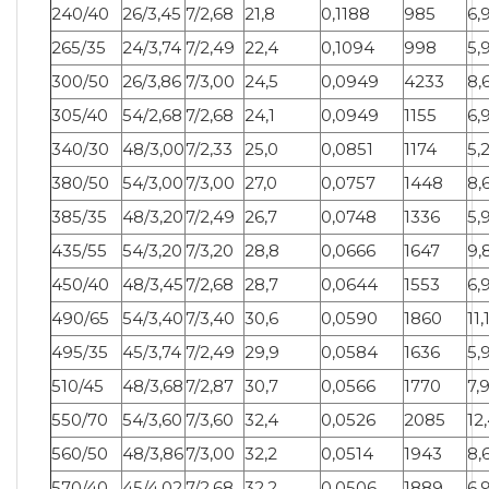
240/40
26/3,45
7/2,68
21,8
0,1188
985
6,
265/35
24/3,74
7/2,49
22,4
0,1094
998
5,
300/50
26/3,86
7/3,00
24,5
0,0949
4233
8,
305/40
54/2,68
7/2,68
24,1
0,0949
1155
6,
340/30
48/3,00
7/2,33
25,0
0,0851
1174
5,
380/50
54/3,00
7/3,00
27,0
0,0757
1448
8,
385/35
48/3,20
7/2,49
26,7
0,0748
1336
5,
435/55
54/3,20
7/3,20
28,8
0,0666
1647
9,
450/40
48/3,45
7/2,68
28,7
0,0644
1553
6,
490/65
54/3,40
7/3,40
30,6
0,0590
1860
11,
495/35
45/3,74
7/2,49
29,9
0,0584
1636
5,
510/45
48/3,68
7/2,87
30,7
0,0566
1770
7,
550/70
54/3,60
7/3,60
32,4
0,0526
2085
12
560/50
48/3,86
7/3,00
32,2
0,0514
1943
8,
570/40
45/4,02
7/2,68
32,2
0,0506
1889
6,