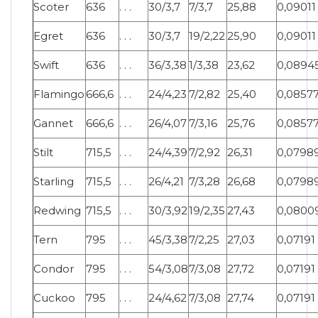
Scoter
636
. . .
30/3,7
7/3,7
25,88
0,09011
Egret
636
. . .
30/3,7
19/2,22
25,90
0,09011
Swift
636
. . .
36/3,38
1/3,38
23,62
0,0894
Flamingo
666,6
. . .
24/4,23
7/2,82
25,40
0,0857
Gannet
666,6
. . .
26/4,07
7/3,16
25,76
0,0857
Stilt
715,5
. . .
24/4,39
7/2,92
26,31
0,0798
Starling
715,5
. . .
26/4,21
7/3,28
26,68
0,0798
Redwing
715,5
. . .
30/3,92
19/2,35
27,43
0,0800
Tern
795
. . .
45/3,38
7/2,25
27,03
0,07191
Condor
795
. . .
54/3,08
7/3,08
27,72
0,07191
Cuckoo
795
. . .
24/4,62
7/3,08
27,74
0,07191