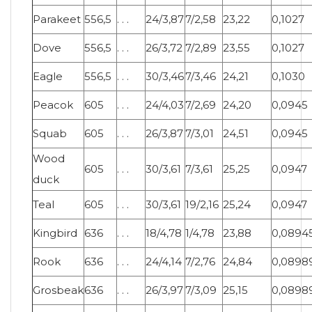
Parakeet
556,5
. . .
24/3,87
7/2,58
23,22
0,1027
Dove
556,5
. . .
26/3,72
7/2,89
23,55
0,1027
Eagle
556,5
. . .
30/3,46
7/3,46
24,21
0,1030
Peacok
605
. . .
24/4,03
7/2,69
24,20
0,0945
Squab
605
. . .
26/3,87
7/3,01
24,51
0,0945
Wood
605
. . .
30/3,61
7/3,61
25,25
0,0947
duck
Teal
605
. . .
30/3,61
19/2,16
25,24
0,0947
Kingbird
636
. . .
18/4,78
1/4,78
23,88
0,0894
Rook
636
. . .
24/4,14
7/2,76
24,84
0,0898
Grosbeak
636
. . .
26/3,97
7/3,09
25,15
0,0898