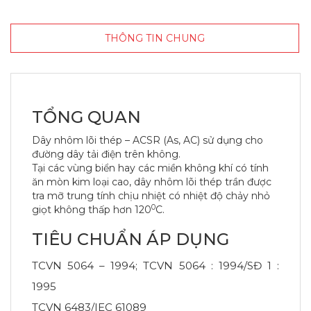
THÔNG TIN CHUNG
TỔNG QUAN
Dây nhôm lõi thép – ACSR (As, AC) sử dụng cho
đường dây tải điện trên không.
Tại các vùng biển hay các miền không khí có tính
ăn mòn kim loại cao, dây nhôm lõi thép trần được
tra mỡ trung tính chịu nhiệt có nhiệt độ chảy nhỏ
0
giọt không thấp hơn 120
C.
TIÊU CHUẨN ÁP DỤNG
TCVN 5064 – 1994; TCVN 5064 : 1994/SĐ 1 :
1995
TCVN 6483/IEC 61089