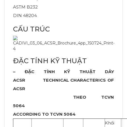
ASTM B232
DIN 48204
CẤU TRÚC
ĐẶC TÍNH KỸ THUẬT
– ĐẶC TÍNH KỸ THUẬT DÂY
ACSR
TECHNICAL CHARACTERICS OF
ACSR
THEO TCVN
5064
ACCORDING TO TCVN 5064
Khối