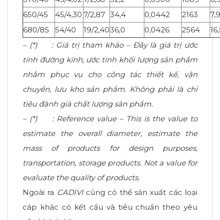
650/45
45/4,30
7/2,87
34,4
0,0442
2163
7,
680/85
54/40
19/2,40
36,0
0,0426
2564
16
– (*) : Giá trị tham khảo – Đây là giá trị ước
tính đường kính, ước tính khối lượng sản phẩm
nhằm phục vụ cho công tác thiết kế, vận
chuyển, lưu kho sản phẩm. Không phải là chỉ
tiêu đánh giá chất lượng sản phẩm.
– (*) :
Reference value – This is the value to
estimate the overall diameter, estimate the
mass of products for design purposes,
transportation, storage products. Not a value for
evaluate the quality of products.
Ngoài ra
CADIVI
cũng có thể sản xuất các loại
cáp khác có kết cấu và tiêu chuẩn theo yêu