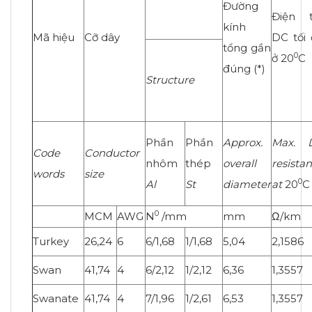
Đường
Điện t
kính
Mã hiệu
Cỡ dây
DC tối
tổng gần
0
ở 20
C
đúng (*)
Structure
Phần
Phần
Approx.
Max. 
Code
Conductor
nhôm
thép
overall
resista
words
size
0
Al
St
diameter
at
20
C
0
MCM
AWG
N
/mm
mm
Ω/km
Turkey
26,24
6
6/1,68
1/1,68
5,04
2,1586
Swan
41,74
4
6/2,12
1/2,12
6,36
1,3557
Swanate
41,74
4
7/1,96
1/2,61
6,53
1,3557