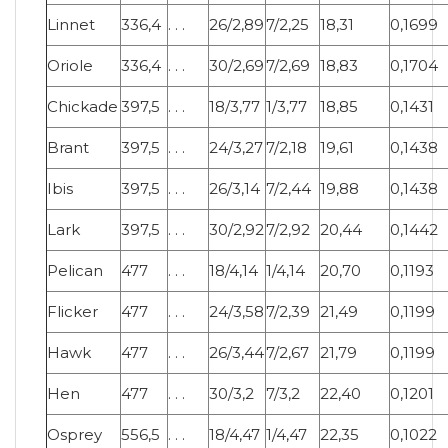
Linnet
336,4
. . .
26/2,89
7/2,25
18,31
0,1699
Oriole
336,4
. . .
30/2,69
7/2,69
18,83
0,1704
Chickade
397,5
. . .
18/3,77
1/3,77
18,85
0,1431
Brant
397,5
. . .
24/3,27
7/2,18
19,61
0,1438
Ibis
397,5
. . .
26/3,14
7/2,44
19,88
0,1438
Lark
397,5
. . .
30/2,92
7/2,92
20,44
0,1442
Pelican
477
. . .
18/4,14
1/4,14
20,70
0,1193
Flicker
477
. . .
24/3,58
7/2,39
21,49
0,1199
Hawk
477
. . .
26/3,44
7/2,67
21,79
0,1199
Hen
477
. . .
30/3,2
7/3,2
22,40
0,1201
Osprey
556,5
. . .
18/4,47
1/4,47
22,35
0,1022