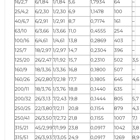
16/2,7
6/1,84
1/1,84
5,6
1,7934
64
–
25/4,2
6/2,30
1/2,30
6,9
1,1478
100
–
40/6,7
6/2,91
1/2,91
8,7
0,7174
161
–
63/10
6/3,66
1/3,66
11,0
0,4555
254
–
100/16
6/4,61
1/4,61
13,8
0,2869
403
–
125/7
18/2,97
1/2,97
14,7
0,2304
396
–
125/20
26/2,47
7/1,92
15,7
0,2310
502
3,5
160/9
18/3,36
1/3,36
16,8
0,1800
507
–
160/26
26/2,80
7/2,18
17,7
0,1805
645
4,6
200/11
18/3,76
1/3,76
18,8
0,1440
635
–
200/32
26/3,13
7/2,43
19,8
0,1444
805
5,7
250/25
22/3,80
7/2,11
20,8
0,1154
879
4,3
250/41
26/3,50
7/2,72
21,8
0,1155
1007
7,1
315/21
45/2,99
7/1,99
23,8
0,0917
1042
3,8
315/51
26/3,93
7/3,05
24,9
0,0917
1269
8,9