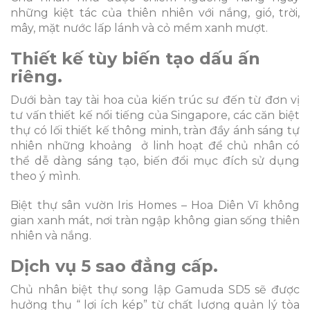
những kiệt tác của thiên nhiên với nắng, gió, trời,
mây, mặt nước lấp lánh và cỏ mềm xanh mượt.
Thiết kế tùy biến tạo dấu ấn
riêng.
Dưới bàn tay tài hoa của kiến trúc sư đến từ đơn vị
tư vấn thiết kế nổi tiếng của Singapore, các căn biệt
thự có lối thiết kế thông minh, tràn đầy ánh sáng tự
nhiên những khoảng ở linh hoạt để chủ nhân có
thể dễ dàng sáng tạo, biến đổi mục đích sử dụng
theo ý mình.
Biệt thự sân vườn Iris Homes – Hoa Diên Vĩ không
gian xanh mát, nơi tràn ngập không gian sống thiên
nhiên và nắng.
Dịch vụ 5 sao đẳng cấp.
Chủ nhân biệt thự song lập Gamuda SD5 sẽ được
hưởng thụ “ lợi ích kép” từ chất lượng quản lý tòa