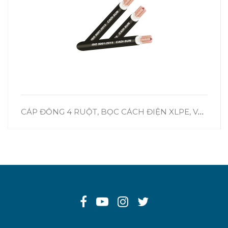
CÁP ĐỒNG 4 RUỘT, BỌC CÁCH ĐIỆN XLPE, VỎ BỌC PVC – CXV 3X+1X