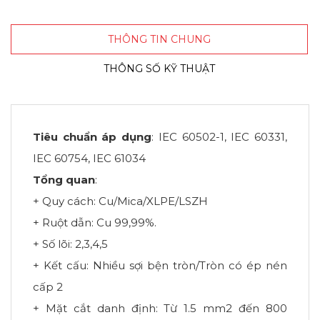
THÔNG TIN CHUNG
THÔNG SỐ KỸ THUẬT
Tiêu chuẩn áp dụng
: IEC 60502-1, IEC 60331,
IEC 60754, IEC 61034
Tổng quan
:
+ Quy cách: Cu/Mica/XLPE/LSZH
+ Ruột dẫn: Cu 99,99%.
+ Số lõi: 2,3,4,5
+ Kết cấu: Nhiều sợi bện tròn/Tròn có ép nén
cấp 2
+ Mặt cắt danh định: Từ 1.5 mm2 đến 800