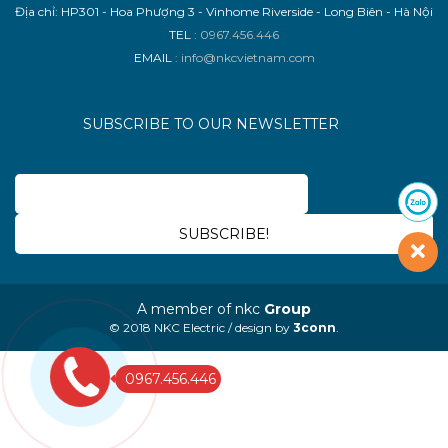
Địa chỉ: HP301 - Hoa Phượng 3 - Vinhome Riverside - Long Biên - Hà Nội
TEL
: 0967.456.446
EMAIL
: info@nkcvietnam.com
SUBSCRIBE TO OUR NEWSLETTER
A member of nkc
Group
© 2018 NKC Electric / design by
3conn
.
0967.456.446