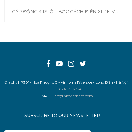
CÁP ĐỒNG 4 RUỘT, BỌC CÁCH ĐIỆN XLPE, VỎ BỌC PVC – CXV 3X+1X
Địa chỉ: HP301 - Hoa Phượng 3 - Vinhome Riverside - Long Biên - Hà Nội
TEL
: 0967.456.446
EMAIL
: info@nkcvietnam.com
SUBSCRIBE TO OUR NEWSLETTER