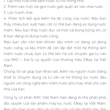
1. Lấy một nửa chai sạch nước từ vòi trong nhà.
2. Thêm vào một vài giọt nước giặt quần áo vào chai nước.
3. Lắc mạnh chai.
4. Phân tích kết quả kiểm tra độ cứng của nước: Nếu bạn
thấy nhiều bọt xuất hiện, rất có thể bạn đang sử dụng nước
mềm. Nếu bạn thấy nước đục và một vài bong bóng xỉn, có
lẽ bạn đang sử dụng nước cứng.
Nếu bạn vẫn còn băn khoăn liệu mình có đang sử dụng
nước cứng, và liệu mình đã cần lắp đặt một hệ thống làm
mềm nước chưa, bạn có thể liên hệ với chuyên gia tư vấn
của NKC – Đại lý ủy quyền của thương hiệu Elkay tại Việt
Nam.
Chúng tôi sẽ giúp bạn khảo sát, kiểm tra nguồn nước bằng
thiết bị chuyên dụng và tư vấn về hệ thống lọc nước đầu
nguồn với công nghệ làm mềm nước phù hợp nhất cho căn
nhà của bạn.
Công ty cổ phần NKC Việt Nam hiện đang là nhà phân phối
độc quyền của sản phẩm máy lọc nước Elkay tại Việt Nam.
Nếu như bạn quan tâm và có nhu cầu về sản phẩm này, tìm