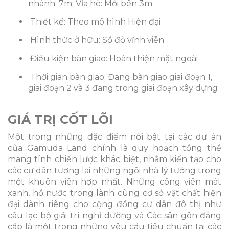
nhánh: 7m; Vỉa hè: Mỗi bên 3m
Thiết kế: Theo mô hình Hiện đại
Hình thức ở hữu: Sổ đỏ vĩnh viễn
Điều kiện bàn giao: Hoàn thiện mặt ngoài
Thời gian bàn giao: Đang bàn giao giai đoạn 1,
giai đoạn 2 và 3 đang trong giai đoạn xây dựng
GIÁ TRỊ CỐT LÕI
Một trong những đặc điểm nổi bật tại các dự án
của Gamuda Land chính là quy hoạch tổng thể
mang tính chiến lược khác biệt, nhằm kiến tạo cho
các cư dân tương lai những ngôi nhà lý tưởng trong
một khuôn viên hợp nhất. Những công viên mát
xanh, hồ nước trong lành cùng cơ sở vật chất hiện
đại dành riêng cho cộng đồng cư dân đô thị như
câu lạc bộ giải trí nghỉ dưỡng và Các sân gôn đẳng
cấp là một trong những yêu cầu tiêu chuẩn tại các