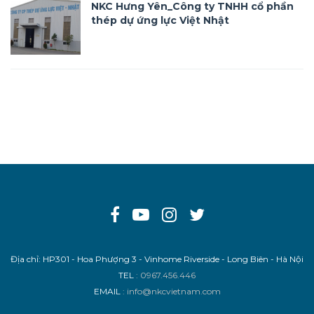
NKC Hưng Yên_Công ty TNHH cổ phần
thép dự ứng lực Việt Nhật
Địa chỉ: HP301 - Hoa Phượng 3 - Vinhome Riverside - Long Biên - Hà Nội
TEL
: 0967.456.446
EMAIL
: info@nkcvietnam.com