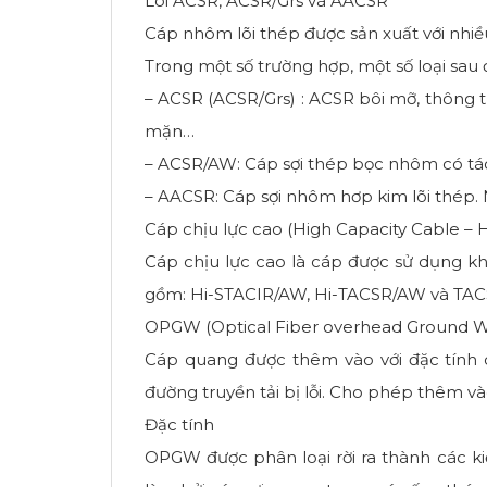
Lõi ACSR, ACSR/Grs và AACSR
Cáp nhôm lõi thép được sản xuất với nhiề
Trong một số trường hợp, một số loại sau
– ACSR (ACSR/Grs) : ACSR bôi mỡ, thông 
mặn…
– ACSR/AW: Cáp sợi thép bọc nhôm có tác
– AACSR: Cáp sợi nhôm hơp kim lõi thép.
Cáp chịu lực cao (High Capacity Cable – 
Cáp chịu lực cao là cáp được sử dụng kh
gồm: Hi-STACIR/AW, Hi-TACSR/AW và TACS
OPGW (Optical Fiber overhead Ground W
Cáp quang được thêm vào với đặc tính c
đường truyền tải bị lỗi. Cho phép thêm v
Đặc tính
OPGW được phân loại rời ra thành các 