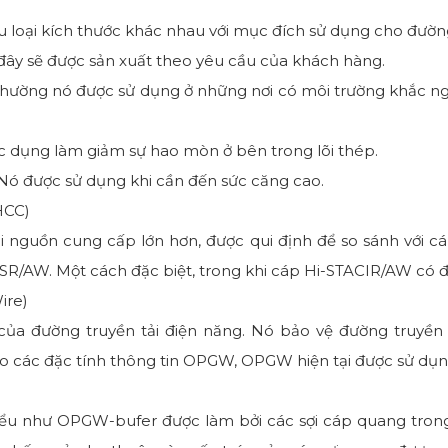
u loại kích thước khác nhau với mục đích sử dụng cho đườn
 đây sẽ được sản xuất theo yêu cầu của khách hàng.
thường nó được sử dụng ở những nơi có môi trường khắc ng
 dụng làm giảm sự hao mòn ở bên trong lõi thép.
 Nó được sử dụng khi cần đến sức căng cao.
HCC)
i nguồn cung cấp lớn hơn, được qui định để so sánh với cá
R/AW. Một cách đặc biệt, trong khi cáp Hi-STACIR/AW có đ
ire)
ủa đường truyền tải điện năng. Nó bảo vệ đường truyền tả
ào các đặc tính thông tin OPGW, OPGW hiện tại được sử dụn
kiểu như OPGW-bufer được làm bởi các sợi cáp quang tro