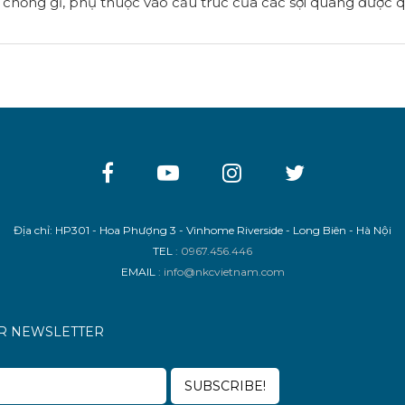
 chống gỉ, phụ thuộc vào cấu trúc của các sợi quang được 
Địa chỉ: HP301 - Hoa Phượng 3 - Vinhome Riverside - Long Biên - Hà Nội
TEL
: 0967.456.446
EMAIL
: info@nkcvietnam.com
UR NEWSLETTER