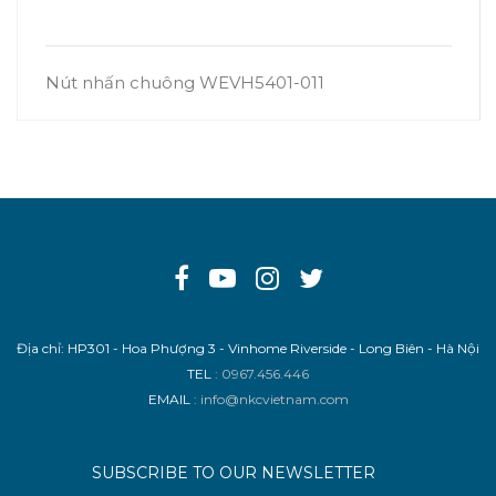
Nút nhấn chuông WEVH5401-011
Địa chỉ: HP301 - Hoa Phượng 3 - Vinhome Riverside - Long Biên - Hà Nội
TEL
: 0967.456.446
EMAIL
: info@nkcvietnam.com
SUBSCRIBE TO OUR NEWSLETTER