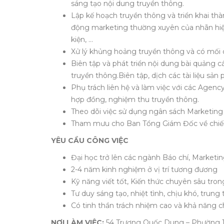
sáng tạo nội dung truyền thông.
Lập kế hoạch truyền thông và triển khai thà
động marketing thường xuyên của nhãn hiệu,
kiện, …
Xử lý khủng hoảng truyền thông và có mối 
Biên tập và phát triển nội dung bài quảng c
truyền thông.Biên tập, dịch các tài liệu sả
Phụ trách liên hệ và làm việc với các Agenc
hợp đồng, nghiệm thu truyền thông.
Theo dõi việc sử dụng ngân sách Marketing
Tham mưu cho Ban Tổng Giám Đốc về chiến
YÊU CẦU CÔNG VIỆC
Đại học trở lên các ngành Báo chí, Marketi
2-4 năm kinh nghiệm ở vị trí tương đương
Kỹ năng viết tốt, Kiến thức chuyên sâu tron
Tư duy sáng tạo, nhiệt tình, chịu khó, trung 
Có tinh thần trách nhiệm cao và khả năng ch
NƠI LÀM VIỆC:
54 Trương Quốc Dung – Phường 