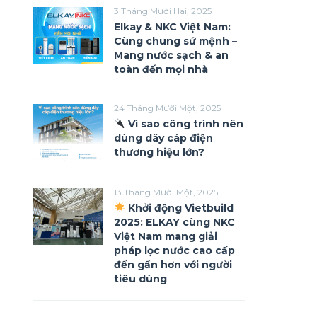
3 Tháng Mười Hai, 2025
Elkay & NKC Việt Nam:
Cùng chung sứ mệnh –
Mang nước sạch & an
toàn đến mọi nhà
24 Tháng Mười Một, 2025
Vì sao công trình nên
dùng dây cáp điện
thương hiệu lớn?
13 Tháng Mười Một, 2025
Khởi động Vietbuild
2025: ELKAY cùng NKC
Việt Nam mang giải
pháp lọc nước cao cấp
đến gần hơn với người
tiêu dùng