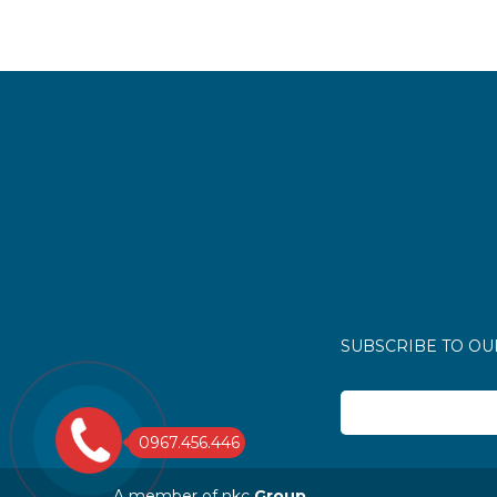
SUBSCRIBE TO O
0967.456.446
A member of nkc
Group