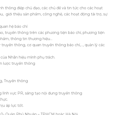
nh thông điệp chủ đạo, các chủ đề và tin tức cho các hoạt
 giới thiệu sản phẩm, công nghệ, các hoạt động tài trợ, sự
quan hệ báo chí
áo, truyền thông trên các phương tiện báo chí, phương tiện
n phẩm, thông tin thương hiệu…
y truyền thông, cơ quan truyền thông báo chí,…, quản lý các
 của Nhãn hiệu mình phụ trách.
 lược truyền thông
ng, Truyền thông
g lĩnh vực PR, sáng tạo nội dung truyền thông
thực.
ịu áp lực tốt.
10- Quận Phú Nhuận – TPHCM hoặc Hà Nội