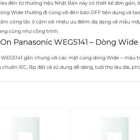
es đến từ thương hiệu Nhật Bản này có thiết kế đơn giản, 
dòng Wide thường đi cùng với đèn báo OFF tiện dụng và tạ
m công tắc ổ cắm với nhiều ưu điểm: đa dạng về mẫu mã, c
àng cũng như công trình.
i On Panasonic WEG5141 – Dòng Wide 
WEG5141 gắn chung với các mặt cùng dòng Wide – màu trắn
chuẩn IEC, lắp đặt và sử dụng dễ dàng, tuổi thọ lâu dài, ph