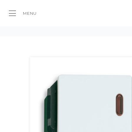
MENU
CÔNG TẮC - Ổ CẮM