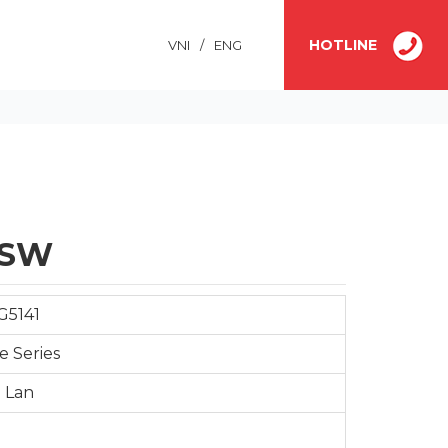
HOTLINE
VNI
/
ENG
CÔNG TẮC - Ổ CẮM
1SW
5141
e Series
i Lan