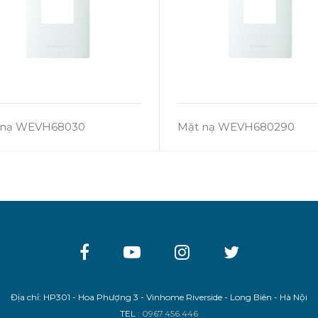
 nạ WEVH68030
Mặt nạ WEVH680290
Địa chỉ: HP301 - Hoa Phượng 3 - Vinhome Riverside - Long Biên - Hà Nội
TEL
: 0967.456.446